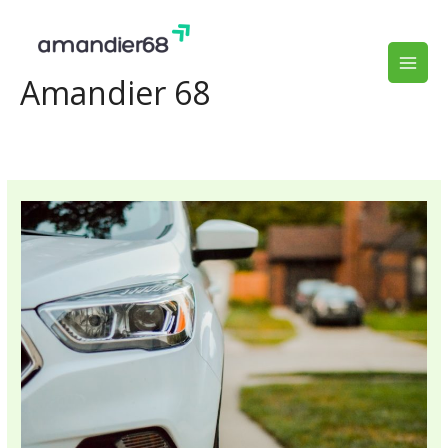
Aller
au
contenu
Amandier 68