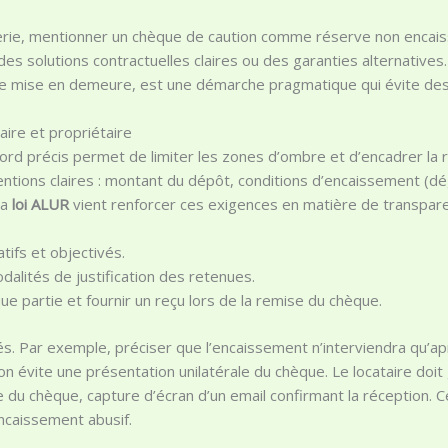
rerie, mentionner un chèque de caution comme réserve non encais
 des solutions contractuelles claires ou des garanties alternatives
’une mise en demeure, est une démarche pragmatique qui évite des 
aire et propriétaire
cord précis permet de limiter les zones d’ombre et d’encadrer la
ntions claires : montant du dépôt, conditions d’encaissement (dé
La
loi ALUR
vient renforcer ces exigences en matière de transpar
tifs et objectivés.
odalités de justification des retenues.
e partie et fournir un reçu lors de la remise du chèque.
és. Par exemple, préciser que l’encaissement n’interviendra qu’a
n évite une présentation unilatérale du chèque. Le locataire doit 
 du chèque, capture d’écran d’un email confirmant la réception. C
ncaissement abusif.