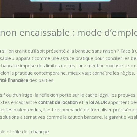
non encaissable : mode d’emploi
n
si l’on craint qu’il soit présenté à la banque sans raison ? Face à
ssable » apparaît comme une astuce pratique pour concilier les b
e et bancaire impose des limites nettes : une mention manuscrite «
 Selon la pratique contemporaine, mieux vaut connaître les règle
ité financière
des parties.
 ou d’un litige, la réflexion porte sur le cadre légal, les preuves
extes encadrant le
contrat de location
et la
loi ALUR
apportent des
iter les malentendus, il est recommandé de formaliser précisémen
olutions alternatives comme la caution bancaire, la garantie Visal
ble et rôle de la banque