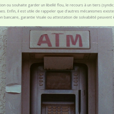
on ou souhaite garder un libellé flou, le recours à un tiers (syndi
ues. Enfin, il est utile de rappeler que d’autres mécanismes existe
ion bancaire, garantie Visale ou attestation de solvabilité peuvent 