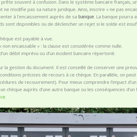
 prête souvent à confusion. Dans le système bancaire français, u
e modifie pas sa nature juridique. Ainsi, inscrire « ne pas enca
ésenter à l’encaissement auprès de sa
banque
. La banque pourra a
ds sont disponibles ou de déclencher un rejet si le solde est insuf
chèque est payable à vue.
« non encaissable » : la clause est considérée comme nulle.
d’un débit imprévu ou d’un incident bancaire répertorié.
r la gestion du document. Il est conseillé de conserver une preu
conditions précises de recours à ce chèque. En parallèle, on peu
océdures de recouvrement). Pour mieux comprendre l’impact d’un
un chèque auprès d’une autre banque ou les conséquences d’un 
nce
.