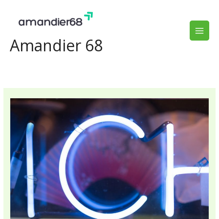
Aller
au
contenu
Amandier 68