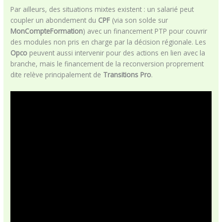
Par ailleurs, des situations mixtes existent : un salarié peut
coupler un abondement du
CPF
(via son solde sur
MonCompteFormation
) avec un financement PTP pour couvrir
des modules non pris en charge par la décision régionale. Les
Opco
peuvent aussi intervenir pour des actions en lien avec la
branche, mais le financement de la reconversion proprement
dite relève principalement de
Transitions Pro
.