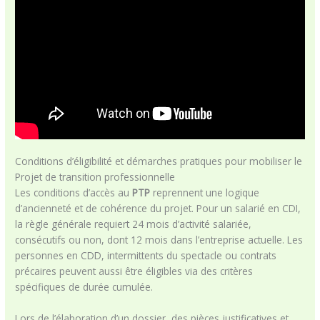
Conditions d’éligibilité et démarches pratiques pour mobiliser le
Projet de transition professionnelle
Les conditions d’accès au
PTP
reprennent une logique
d’ancienneté et de cohérence du projet. Pour un salarié en CDI,
la règle générale requiert 24 mois d’activité salariée,
consécutifs ou non, dont 12 mois dans l’entreprise actuelle. Les
personnes en CDD, intermittents du spectacle ou contrats
précaires peuvent aussi être éligibles via des critères
spécifiques de durée cumulée.
Lors de l’élaboration d’un dossier, des pièces justificatives et