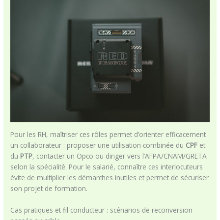
Pour les RH, maîtriser ces rôles permet d’orienter efficacement
un collaborateur : proposer une utilisation combinée du
CPF
et
du
PTP
, contacter un Opco ou diriger vers l’AFPA/CNAM/GRETA
selon la spécialité. Pour le salarié, connaître ces interlocuteurs
évite de multiplier les démarches inutiles et permet de sécuriser
son projet de formation.
Cas pratiques et fil conducteur : scénarios de reconversion