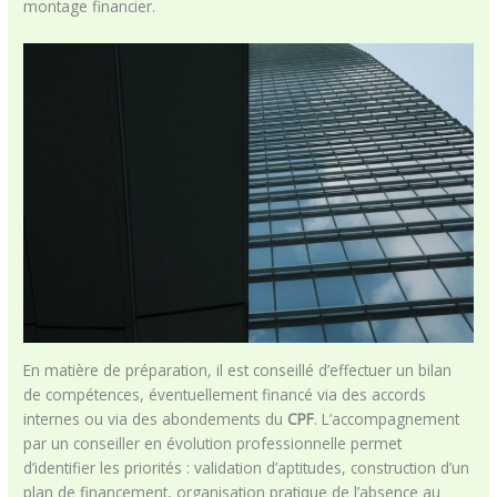
montage financier.
En matière de préparation, il est conseillé d’effectuer un bilan
de compétences, éventuellement financé via des accords
internes ou via des abondements du
CPF
. L’accompagnement
par un conseiller en évolution professionnelle permet
d’identifier les priorités : validation d’aptitudes, construction d’un
plan de financement, organisation pratique de l’absence au