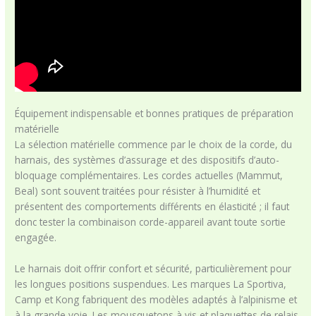
Équipement indispensable et bonnes pratiques de préparation
matérielle
La sélection matérielle commence par le choix de la corde, du
harnais, des systèmes d’assurage et des dispositifs d’auto-
bloquage complémentaires. Les cordes actuelles (Mammut,
Beal) sont souvent traitées pour résister à l’humidité et
présentent des comportements différents en élasticité ; il faut
donc tester la combinaison corde-appareil avant toute sortie
engagée.
Le harnais doit offrir confort et sécurité, particulièrement pour
les longues positions suspendues. Les marques La Sportiva,
Camp et Kong fabriquent des modèles adaptés à l’alpinisme et
à la grande voie. Les mousquetons à vis et plaquettes de relais