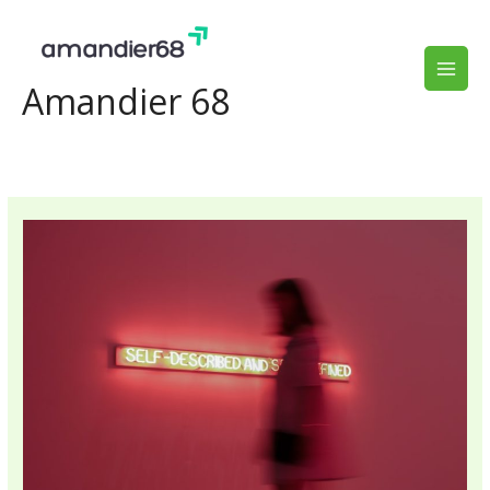
Aller
au
contenu
Amandier 68