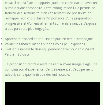
essai, il a privilégié un appareil guide en combinaison avec un
autobloquant secondaire. Cette configuration lui a permis de
franchir des sections tout en conservant une possibilité de
réchappe. Son choix illustre l’importance d’une préparation
progressive et d’un entraînement sur relais avant de s’exposer
à des parcours plus engagés.
Apprendre d’abord en moulinette puis en tête accompagné.
Valider les manipulations sur des voies peu exposées.
Évaluer la nécessité d’un équipement dédié pour solo (Silent
Partner, Soloist).
La proposition centrale reste claire : l’auto-assurage exige une
combinaison d’expérience, d’entraînement et d’équipement
adapté, sans quoi le risque devient notable.