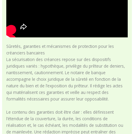
Sûretés, garanties et mécanismes de protection pour les
créanciers bancaires
La sécurisation des créances repose sur des dispositifs
juridiques variés : hypothèque, privilège du prêteur de deniers,
nantissement, cautionnement. Le notaire de banque
accompagne le choix juridique de la sûreté en fonction de la
nature du bien et de l’exposition du prêteur. Il rédige les actes
qui matérialisent ces garanties et veille au respect des
formalités nécessaires pour assurer leur opposabilité.
Le contenu des garanties doit être clair : elles définissent
l’étendue de la couverture, la durée, les conditions de
réalisation et, le cas échéant, les modalités de substitution ou
de mainlevée. Une rédaction imprécise peut entraîner des