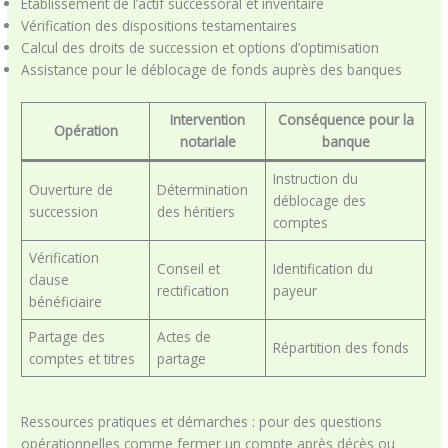
Établissement de l’actif successoral et inventaire
Vérification des dispositions testamentaires
Calcul des droits de succession et options d’optimisation
Assistance pour le déblocage de fonds auprès des banques
Intervention
Conséquence pour la
Opération
notariale
banque
Instruction du
Ouverture de
Détermination
déblocage des
succession
des héritiers
comptes
Vérification
Conseil et
Identification du
clause
rectification
payeur
bénéficiaire
Partage des
Actes de
Répartition des fonds
comptes et titres
partage
Ressources pratiques et démarches : pour des questions
opérationnelles comme fermer un compte après décès ou