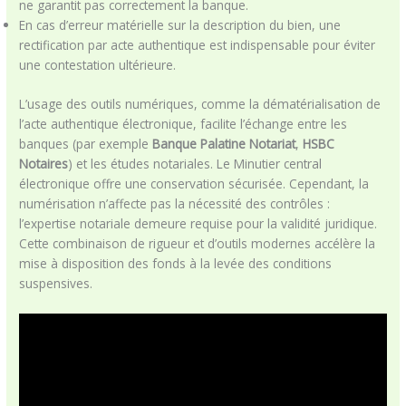
ne garantit pas correctement la banque.
En cas d’erreur matérielle sur la description du bien, une
rectification par acte authentique est indispensable pour éviter
une contestation ultérieure.
L’usage des outils numériques, comme la dématérialisation de
l’acte authentique électronique, facilite l’échange entre les
banques (par exemple
Banque Palatine Notariat
,
HSBC
Notaires
) et les études notariales. Le Minutier central
électronique offre une conservation sécurisée. Cependant, la
numérisation n’affecte pas la nécessité des contrôles :
l’expertise notariale demeure requise pour la validité juridique.
Cette combinaison de rigueur et d’outils modernes accélère la
mise à disposition des fonds à la levée des conditions
suspensives.