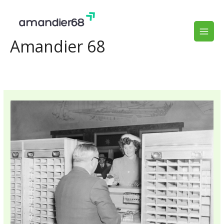
Aller
au
contenu
Amandier 68