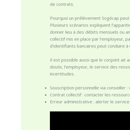
de contrats.
Pourquoi un prélèvement Sogécap peut 
Plusieurs scénarios expliquent l’apparit
donner lieu à des débits mensuels ou ann
collectif mis en place par l’employeur, 
d’identifiants bancaires peut conduire à 
Il est possible aussi que le conjoint ait 
doute, l’employeur, le service des resso
incertitudes.
Souscription personnelle via conseiller : 
Contrat collectif : contacter les ressour
Erreur administrative : alerter le servic