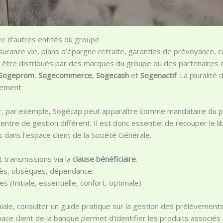
ec d’autres entités du groupe
rance vie, plans d’épargne retraite, garanties de prévoyance, c
 être distribués par des marques du groupe ou des partenaire
Sogeprom
,
Sogecommerce
,
Sogecash
et
Sogenactif
. La pluralité
èvement.
r, par exemple, Sogécap peut apparaître comme mandataire du pa
tre de gestion différent. Il est donc essentiel de recouper le lib
s dans l’espace client de la Société Générale.
t transmissions via la
clause bénéficiaire
.
cès, obsèques, dépendance.
(Initiale, essentielle, confort, optimale).
niale, consulter un guide pratique sur la gestion des prélèvements
pace client de la banque permet d’identifier les produits associés a