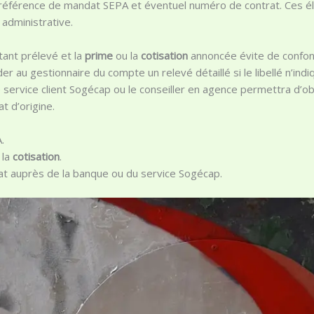
, référence de mandat SEPA et éventuel numéro de contrat. Ces é
r administrative.
tant prélevé et la
prime
ou la
cotisation
annoncée évite de confon
au gestionnaire du compte un relevé détaillé si le libellé n’indi
 service client Sogécap ou le conseiller en agence permettra d’o
t d’origine.
.
 la
cotisation
.
t auprès de la banque ou du service Sogécap.