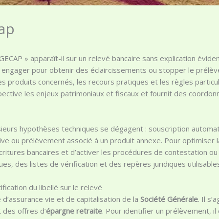
ap
ECAP » apparaît-il sur un relevé bancaire sans explication évident
 engager pour obtenir des éclaircissements ou stopper le prélè
es produits concernés, les recours pratiques et les règles particu
pective les enjeux patrimoniaux et fiscaux et fournit des coordon
usieurs hypothèses techniques se dégagent : souscription automati
tive ou prélèvement associé à un produit annexe. Pour optimiser la
écritures bancaires et d’activer les procédures de contestation ou
es, des listes de vérification et des repères juridiques utilisab
ication du libellé sur le relevé
e d’assurance vie et de capitalisation de la
Société Générale
. Il s
 des offres d’
épargne retraite
. Pour identifier un prélèvement, il