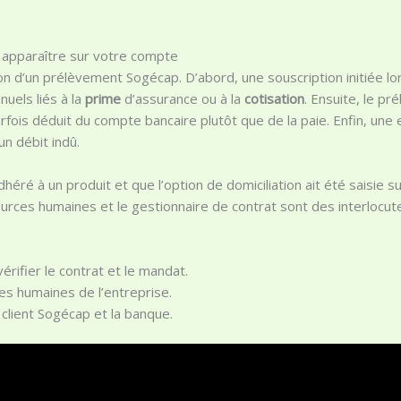
apparaître sur votre compte
ion d’un prélèvement Sogécap. D’abord, une souscription initiée l
uels liés à la
prime
d’assurance ou à la
cotisation
. Ensuite, le p
parfois déduit du compte bancaire plutôt que de la paie. Enfin, une
un débit indû.
adhéré à un produit et que l’option de domiciliation ait été saisie 
urces humaines et le gestionnaire de contrat sont des interlocute
vérifier le contrat et le mandat.
ces humaines de l’entreprise.
e client Sogécap et la banque.