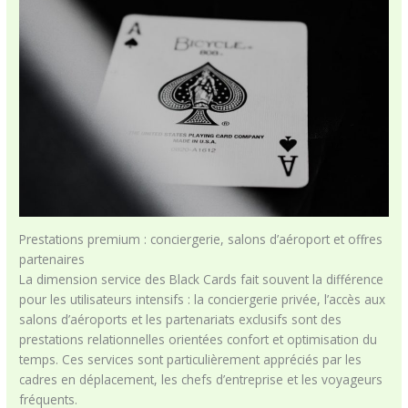
Prestations premium : conciergerie, salons d’aéroport et offres
partenaires
La dimension service des Black Cards fait souvent la différence
pour les utilisateurs intensifs : la conciergerie privée, l’accès aux
salons d’aéroports et les partenariats exclusifs sont des
prestations relationnelles orientées confort et optimisation du
temps. Ces services sont particulièrement appréciés par les
cadres en déplacement, les chefs d’entreprise et les voyageurs
fréquents.