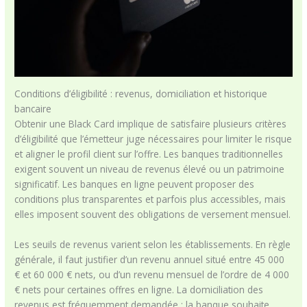
Conditions d’éligibilité : revenus, domiciliation et historique
bancaire
Obtenir une Black Card implique de satisfaire plusieurs critères
d’éligibilité que l’émetteur juge nécessaires pour limiter le risque
et aligner le profil client sur l’offre. Les banques traditionnelles
exigent souvent un niveau de revenus élevé ou un patrimoine
significatif. Les banques en ligne peuvent proposer des
conditions plus transparentes et parfois plus accessibles, mais
elles imposent souvent des obligations de versement mensuel.
Les seuils de revenus varient selon les établissements. En règle
générale, il faut justifier d’un revenu annuel situé entre 45 000
€ et 60 000 € nets, ou d’un revenu mensuel de l’ordre de 4 000
€ nets pour certaines offres en ligne. La domiciliation des
revenus est fréquemment demandée : la banque souhaite