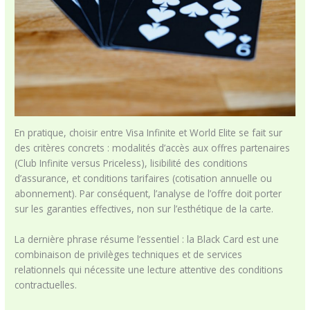
En pratique, choisir entre Visa Infinite et World Elite se fait sur
des critères concrets : modalités d’accès aux offres partenaires
(Club Infinite versus Priceless), lisibilité des conditions
d’assurance, et conditions tarifaires (cotisation annuelle ou
abonnement). Par conséquent, l’analyse de l’offre doit porter
sur les garanties effectives, non sur l’esthétique de la carte.
La dernière phrase résume l’essentiel : la Black Card est une
combinaison de privilèges techniques et de services
relationnels qui nécessite une lecture attentive des conditions
contractuelles.