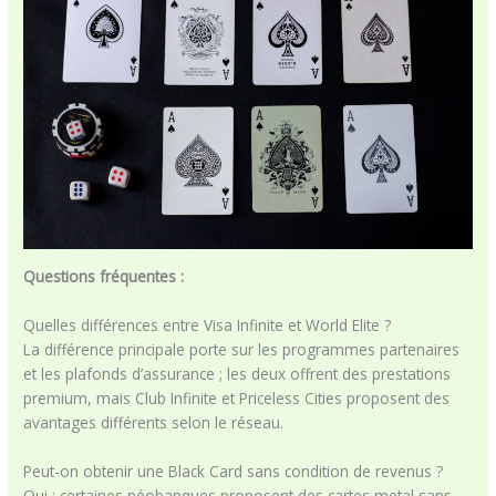
Questions fréquentes :
Quelles différences entre Visa Infinite et World Elite ?
La différence principale porte sur les programmes partenaires
et les plafonds d’assurance ; les deux offrent des prestations
premium, mais Club Infinite et Priceless Cities proposent des
avantages différents selon le réseau.
Peut-on obtenir une Black Card sans condition de revenus ?
Oui : certaines néobanques proposent des cartes metal sans