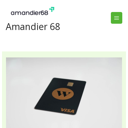
Aller
au
contenu
Amandier 68