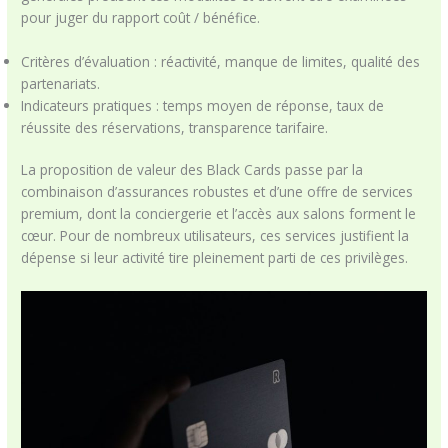
pour juger du rapport coût / bénéfice.
Critères d’évaluation : réactivité, manque de limites, qualité des
partenariats.
Indicateurs pratiques : temps moyen de réponse, taux de
réussite des réservations, transparence tarifaire.
La proposition de valeur des Black Cards passe par la
combinaison d’assurances robustes et d’une offre de services
premium, dont la conciergerie et l’accès aux salons forment le
cœur. Pour de nombreux utilisateurs, ces services justifient la
dépense si leur activité tire pleinement parti de ces privilèges.