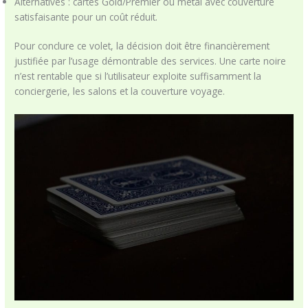
Alternatives : cartes Gold/Premier ou metal avec couverture
satisfaisante pour un coût réduit.
Pour conclure ce volet, la décision doit être financièrement
justifiée par l’usage démontrable des services. Une carte noire
n’est rentable que si l’utilisateur exploite suffisamment la
conciergerie, les salons et la couverture voyage.