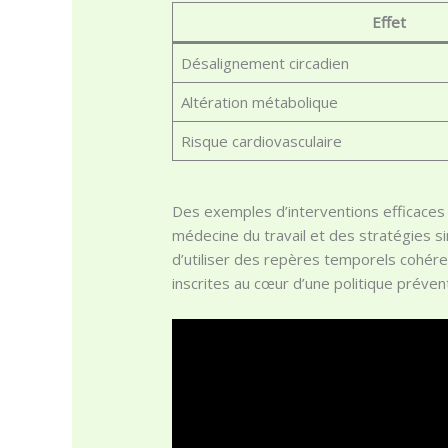
Effet
Désalignement circadien
Altération métabolique
Risque cardiovasculaire
Des exemples d’interventions efficaces i
médecine du travail et des stratégies si
d’utiliser des repères temporels cohéren
inscrites au cœur d’une politique préven