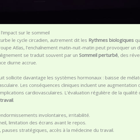
l’impact sur le sommeil
urbe le cycle circadien, autrement dit les
Rythmes biologiques
qu
oupe Atlas, l’enchaînement matin-nuit-matin peut provoquer un d
alignement se traduit souvent par un
Sommeil perturbé
, des réve
ce diurne accrue.
 nuit sollicite davantage les systèmes hormonaux : baisse de méla
asculaire. Les conséquences cliniques incluent une augmentation 
plications cardiovasculaires. L’évaluation régulière de la qualité
travail
.
ndormissements involontaires, irritabilité.
il, limitation des écrans avant le repos.
e, pauses stratégiques, accès à la médecine du travail.