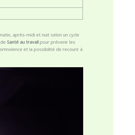
tin, après-midi et nuit selon un cycle
s de
Santé au travail
pour prévenir les
somnolence et la possibilité de recourir à