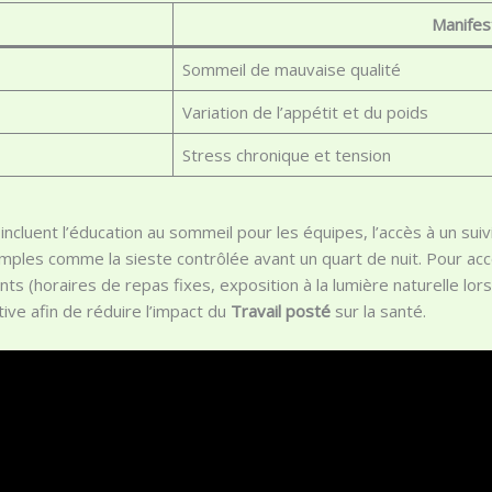
Manifes
Sommeil de mauvaise qualité
Variation de l’appétit et du poids
Stress chronique et tension
ncluent l’éducation au sommeil pour les équipes, l’accès à un sui
mples comme la sieste contrôlée avant un quart de nuit. Pour accom
ts (horaires de repas fixes, exposition à la lumière naturelle lor
tive afin de réduire l’impact du
Travail posté
sur la santé.