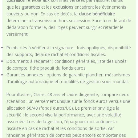
cotisation
renvoie aux sommes versées par l’assuré, tandis
que les
garanties
et les
exclusions
encadrent les événements
couverts ou non. En cas de décès, la
clause bénéficiaire
détermine la transmission hors succession. Face à un défaut de
déclaration formelle, des litiges peuvent surgir et retarder le
versement.
Points clés à vérifier à la signature : frais appliqués, disponibilité
des supports, délai de rachat et conditions fiscales.
Documents à réclamer : conditions générales, liste des unités
de compte, fiche produit du fonds euros.
Garanties annexes : options de garantie plancher, mécanismes
d’arbitrage automatique et modalités de gestion sous mandat.
Pour illustrer, Claire, 48 ans et cadre dirigeante, compare deux
scénarios : un versement unique sur le fonds euros versus une
allocation 60/40 (fonds euros/UC). Le premier privilégie la
sécurité ; le second vise la performance, avec une volatilité
assumée. Lors de la gestion, l’épargnant doit anticiper la
fiscalité en cas de rachat et les conditions de sortie, car
l’ancienne génération de contrats peut encore comporter des