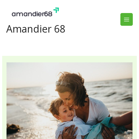
Aller
au
contenu
Amandier 68