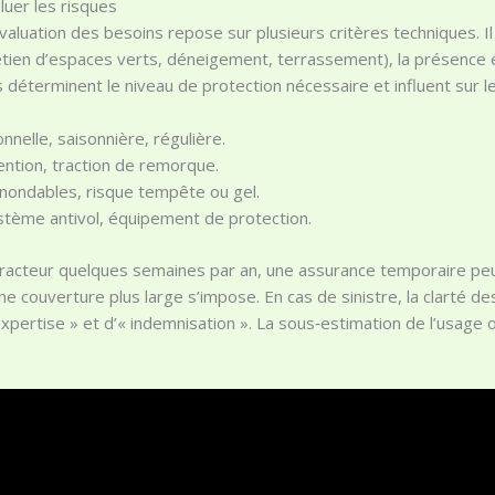
luer les risques
valuation des besoins repose sur plusieurs critères techniques. Il
tretien d’espaces verts, déneigement, terrassement), la présence 
déterminent le niveau de protection nécessaire et influent sur le 
onnelle, saisonnière, régulière.
ention, traction de remorque.
 inondables, risque tempête ou gel.
stème antivol, équipement de protection.
 tracteur quelques semaines par an, une assurance temporaire peut
e couverture plus large s’impose. En cas de sinistre, la clarté des
 expertise » et d’« indemnisation ». La sous‑estimation de l’usage