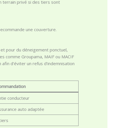
 terrain privé si des tiers sont
ce recommande une couverture.
été et pour du déneigement ponctuel,
pagnies comme Groupama, MAIF ou MACIF
n afin d’éviter un refus d’indemnisation
ommandation
ntie conducteur
assurance auto adaptée
tiers