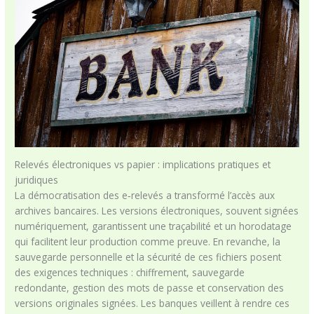
Relevés électroniques vs papier : implications pratiques et
juridiques
La démocratisation des e‑relevés a transformé l’accès aux
archives bancaires. Les versions électroniques, souvent signées
numériquement, garantissent une traçabilité et un horodatage
qui facilitent leur production comme preuve. En revanche, la
sauvegarde personnelle et la sécurité de ces fichiers posent
des exigences techniques : chiffrement, sauvegarde
redondante, gestion des mots de passe et conservation des
versions originales signées. Les banques veillent à rendre ces