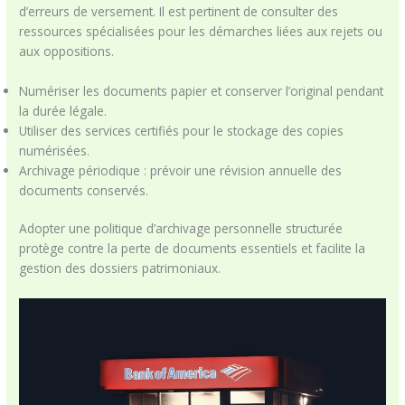
d’erreurs de versement. Il est pertinent de consulter des
ressources spécialisées pour les démarches liées aux rejets ou
aux oppositions.
Numériser les documents papier et conserver l’original pendant
la durée légale.
Utiliser des services certifiés pour le stockage des copies
numérisées.
Archivage périodique : prévoir une révision annuelle des
documents conservés.
Adopter une politique d’archivage personnelle structurée
protège contre la perte de documents essentiels et facilite la
gestion des dossiers patrimoniaux.