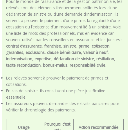
Pour le monde de l’assurance et de la gestion patrimoniale, les
relevés sont des éléments fréquemment sollicités lors d’une
déclaration de sinistre ou d’une demande d’indemnisation. Ils
servent à prouver le paiement d’une prime, la régularité d’une
cotisation ou l’existence d’un mouvement lié à un sinistre. Voici
une liste de mots clés professionnels, mis en évidence car
souvent utilisés par les conseillers en assurance et les juristes :
contrat d’assurance
,
franchise
,
sinistre
,
prime
,
cotisation
,
garanties
,
exclusions
,
clause bénéficiaire
,
valeur à neuf
,
indemnisation
,
expertise
,
déclaration de sinistre
,
résiliation
,
tacite reconduction
,
bonus-malus
,
responsabilité civile
.
Les relevés servent à prouver le paiement de primes et
cotisations.
En cas de sinistre, ils constituent une pièce justificative
essentielle.
Les assureurs peuvent demander des extraits bancaires pour
vérifier la chronologie des paiements.
Pourquoi c’est
Usage
Action recommandée