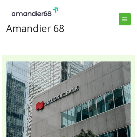
Aller
au
contenu
Amandier 68