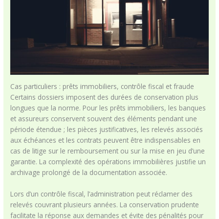
Cas particuliers : prêts immobiliers, contrôle fiscal et fraude
Certains dossiers imposent des durées de conservation plus
longues que la norme. Pour les prêts immobiliers, les banques
et assureurs conservent souvent des éléments pendant une
période étendue ; les pièces justificatives, les relevés associés
aux échéances et les contrats peuvent être indispensables en
cas de litige sur le remboursement ou sur la mise en jeu d’une
garantie. La complexité des opérations immobilières justifie un
archivage prolongé de la documentation associée.
Lors d’un contrôle fiscal, l’administration peut réclamer des
relevés couvrant plusieurs années. La conservation prudente
facilitate la réponse aux demandes et évite des pénalités pour