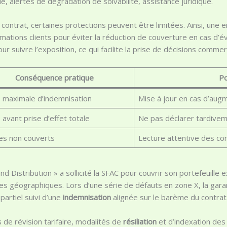
ue, alertes de dégradation de solvabilité, assistance juridique.
contrat, certaines protections peuvent être limitées. Ainsi, une en
rmations clients pour éviter la réduction de couverture en cas d’év
 suivre l’exposition, ce qui facilite la prise de décisions commer
Conséquence pratique
Po
e maximale d’indemnisation
Mise à jour en cas d’augm
 avant prise d’effet totale
Ne pas déclarer tardiveme
es non couverts
Lecture attentive des co
d Distribution » a sollicité la SFAC pour couvrir son portefeuille
nes géographiques. Lors d’une série de défauts en zone X, la garant
artiel suivi d’une
indemnisation
alignée sur le barème du contrat
s de révision tarifaire, modalités de
résiliation
et d’indexation des