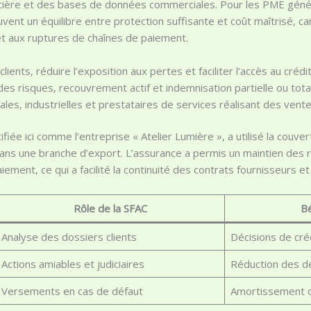
ancière et des bases de données commerciales. Pour les PME génér
ouvent un équilibre entre protection suffisante et coût maîtrisé, c
et aux ruptures de chaînes de paiement.
clients, réduire l’exposition aux pertes et faciliter l’accès au crédi
es risques, recouvrement actif et indemnisation partielle ou tota
es, industrielles et prestataires de services réalisant des ventes
fiée ici comme l’entreprise « Atelier Lumière », a utilisé la couve
dans une branche d’export. L’assurance a permis un maintien des 
ment, ce qui a facilité la continuité des contrats fournisseurs e
Rôle de la SFAC
Bé
Analyse des dossiers clients
Décisions de cré
Actions amiables et judiciaires
Réduction des dé
Versements en cas de défaut
Amortissement du